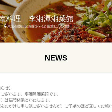
湖南料理 李湘潭湘菜館
8
東京都墨田区錦糸2-7-12 徳重ビル1-2階
NEWS
知らせ】
うございます。李湘潭湘菜館です。
月）は臨時休業といたします。
便をおかけし申し訳ございませんが、ご了承のほど宜しくお願