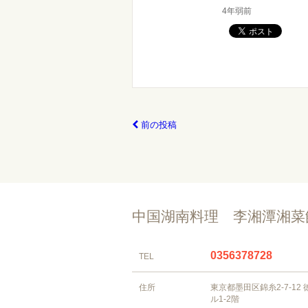
4年弱前
前の投稿
中国湖南料理 李湘潭湘
0356378728
TEL
住所
東京都墨田区錦糸2-7-12
ル1-2階