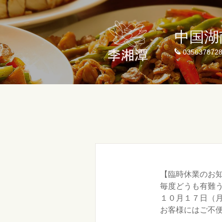
中国
035637872
【臨時休業のお
毎度どうも有難
１０月１７日（
お客様にはご不