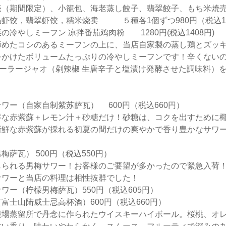
売（期間限定）、小籠包、海老蒸し餃子、翡翠餃子、もち米焼
虾饺，翡翠虾饺，糯米烧卖 ５種各1個ずつ980円（税込10
の冷やしミーフン 凉拌番茄鸡肉粉 1280円(税込1408円)
締めたコシのあるミーフンの上に、当店自家製の蒸し鶏とズッ
をかけたボリュームたっぷりの冷やしミーフンです！辛くない
トーラージャオ（剁辣椒 生唐辛子と塩漬け発酵させた調味料）
！
ワー（自家自制紫苏萨瓦） 600円（税込660円）
鮮な赤紫蘇＋レモン汁＋砂糖だけ！砂糖は、コクを出すために
新鮮な赤紫蘇が採れる初夏の間だけの爽やかで香り豊かなサワ
萨瓦） 500円（税込550円）
じられる男梅サワー！お客様のご要望が多かったので緊急入荷
サワーと当店の料理は相性抜群でした！
ワー（柠檬男梅萨瓦）550円（税込605円）
富士山陆威士忌高杯酒）600円（税込660円）
殿場蒸留所で丹念に作られたウイスキーハイボール。桜桃、オ