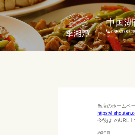
中国
035637872
当店のホームペ
https://lishoutan.
今後は↑のURL
約3年前