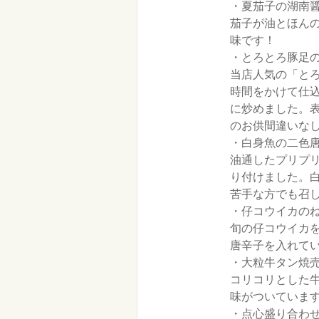
・夏茄子の湖南醤油
茄子が油とほん
味です！
・とろとろ豚足の塩
当店人気の「と
時間をかけて仕
に炒めました。
のお供間違いな
・白身魚の二色唐辛
油通したプリプ
り付けました。
苦手な方でも召
・仔コウイカのね
旬の仔コウイカ
唐辛子を入れて
・大粒牛タン焼売（
コリコリとした
味がついていま
・点心盛り合わ