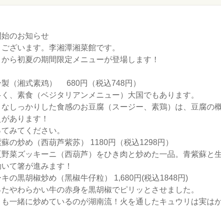
開始のお知らせ
うございます。李湘潭湘菜館です。
）から初夏の期間限定メニューが登場します！
製（湘式素鸡） 680円（税込748円）
多く、素食（ベジタリアンメニュー）大国でもあります。
うなしっかりした食感のお豆腐（スージー、素鶏）は、豆腐の
えがあります！
ってみてください。
蘇の炒め（西葫芦紫苏） 1180円（税込1298円）
夏野菜ズッキーニ（西葫芦）をひき肉と炒めた一品。青紫蘇と
効いて箸が進みます！
の黒胡椒炒め（黑椒牛仔粒） 1,680円(税込1848円)
ったやわらかい牛の赤身を黒胡椒でピリッとさせました。
リも一緒に炒めているのが湖南流！火を通したキュウリは実は