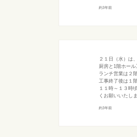
約3年前
２１日（水）は
厨房と1階ホール
ランチ営業は２
工事終了後は１
１１時～１３時
くお願いいたし
約3年前