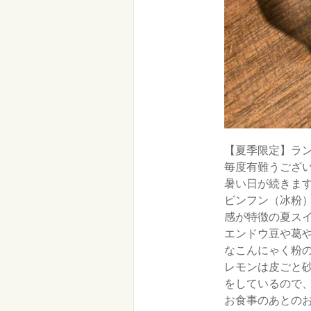
【夏季限定】ラ
毎度有難うござ
暑い日が続きま
ビンフン（冰粉
感が特徴の夏ス
エンドウ豆や葛
なこんにゃく粉
レモンは皮ごと
をしているので
お食事のあとの