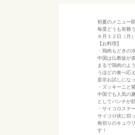
初夏のメニュー
毎度どうも有難
６月１２日（月
【お料理】
・鶏肉もどきの冷
中国は仏教徒が
まるで鶏肉のよ
うほどの食べ応
是非お試しにな
・ズッキーニと紫
中国でも人気の
としてパンチが
・サイコロステーキ
サイコロ状に切
角切りのキュウ
す！