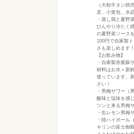
（大粒牛タン焼
卖，小笼包，水晶
・蒸し鶏と夏野菜
ひんやり冷たく
の夏野菜ソース
100円で自家製
さも楽しめます
【お飲み物】
・自家製赤紫蘇サ
材料はお水＋新
使っています。
さい！
・男梅サワー（男梅
酸味と塩味を感
ツンと来る男梅
・生レモン男梅サ
・陸ハイボール（
キリンの富士御