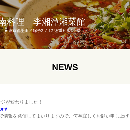
湖南料理 李湘潭湘菜館
8
東京都墨田区錦糸2-7-12 徳重ビル1-2階
NEWS
ージが変わりました！
com/
上で情報を発信してまいりますので、何卒宜しくお願い申し上げ