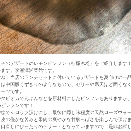
ンチのデザートのレモンビンフン（柠檬冰粉）をご紹介します
います。李湘潭湘菜館です。
すね！当店のランチセットに付いているデザートを夏向けの一
）は中国版くずきりのようなもので、ゼリーや寒天ほど固くな
イーツです。
やタピオカでんぷんなどを原材料にしたビンフンもありますが
のビンフンです！
砂糖でシロップ漬けにし、最後に隠し味程度の天然ローズウォ
、皮の僅かな苦みと果肉の爽やかな甘酸っぱさを楽しんで頂け
お口直しにぴったりのデザートとなっていますので、是非お試し