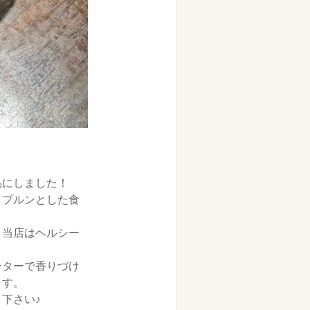
！
品にしました！
くプルンとした食
、当店はヘルシー
ーターで香りづけ
ます。
下さい♪