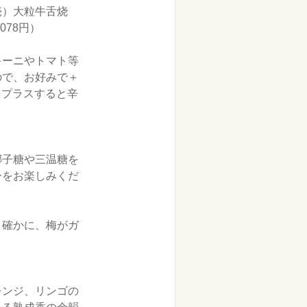
売）大粒牛舌烧
78円）
キーニやトマト等
ので、お好みで＋
をプラスすると辛
椰子糖や三温糖を
ーをお楽しみくだ
！確かに、梅がガ
レンジ、リンゴの