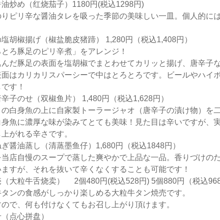
炒め（红烧茄子）1180円(税込1298円)
のりピリ辛な醤油タレを吸った季節の美味しい一皿。個人的に
胡椒揚げ（椒盐脆皮猪蹄） 1,280円（税込1,408円）
ろとろ豚足のピリ辛煮」をアレンジ！
込んだ豚足の表面を塩胡椒でまとわせてカリッと揚げ、唐辛子
表面はカリカリスパーシーで中はとろとろです。ビールやハイ
しです！
子のせ（双椒鱼片） 1,480円（税込1,628円）
リの白身魚の上に自家製トーラージャオ（唐辛子の漬け物）を
白身魚に濃厚な味が染みてとても美味！見た目は辛いですが、
し上がれる辛さです。
ぎ醤油蒸し（清蒸墨鱼仔）1,680円（税込1848円）
を当店自慢のスープで蒸した爽やかで上品な一品。香りづけの
いますが、それを抜いて辛くなくすることも可能です！
大粒牛舌烧卖） 2個480円(税込528円) 5個880円（税込96
牛タンの食感がしっかり楽しめる大粒牛タン焼売です。
すので、何も付けなくてもお召し上がり頂けます。
せ（点心拼盘）