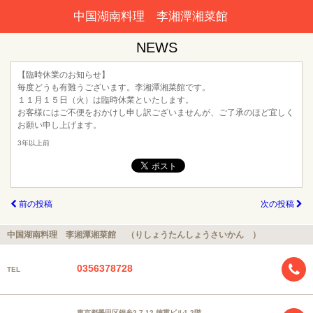
中国湖南料理 李湘潭湘菜館
NEWS
【臨時休業のお知らせ】
毎度どうも有難うございます。李湘潭湘菜館です。
１１月１５日（火）は臨時休業といたします。
お客様にはご不便をおかけし申し訳ございませんが、ご了承のほど宜しく
お願い申し上げます。
3年以上前
前の投稿
次の投稿
中国湖南料理 李湘潭湘菜館 （りしょうたんしょうさいかん ）
0356378728
TEL
東京都墨田区錦糸2-7-12 徳重ビル1-2階