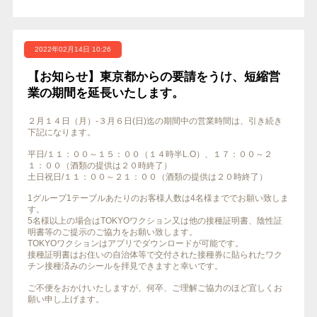
2022年02月14日 10:26
【お知らせ】東京都からの要請をうけ、短縮営
業の期間を延長いたします。
２月１４日（月）-３月６日(日)迄の期間中の営業時間は、引き続き
下記になります。
平日/１１：００～１５：００（１４時半L.O）、１７：００～２
１：００（酒類の提供は２０時終了）
土日祝日/１１：００～２１：００（酒類の提供は２０時終了）
1グループ1テーブルあたりのお客様人数は4名様まででお願い致しま
す。
5名様以上の場合はTOKYOワクション又は他の接種証明書、陰性証
明書等のご提示のご協力をお願い致します。
TOKYOワクションはアプリでダウンロードが可能です。
接種証明書はお住いの自治体等で交付された接種券に貼られたワク
チン接種済みのシールを拝見できますと幸いです。
ご不便をおかけいたしますが、何卒、ご理解ご協力のほど宜しくお
願い申し上げます。