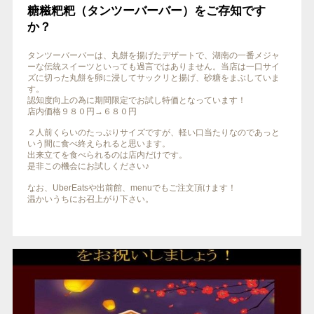
糖糍粑粑（タンツーバーバー）をご存知です
か？
タンツーバーバーは、丸餅を揚げたデザートで、湖南の一番メジャ
ーな伝統スイーツといっても過言ではありません。当店は一口サイ
ズに切った丸餅を卵に浸してサックリと揚げ、砂糖をまぶしていま
す。
認知度向上の為に期間限定でお試し特価となっています！
店内価格９８０円→６８０円
２人前くらいのたっぷりサイズですが、軽い口当たりなのであっと
いう間に食べ終えられると思います。
出来立てを食べられるのは店内だけです。
是非この機会にお試しください♪
なお、UberEatsや出前館、menuでもご注文頂けます！
温かいうちにお召上がり下さい。