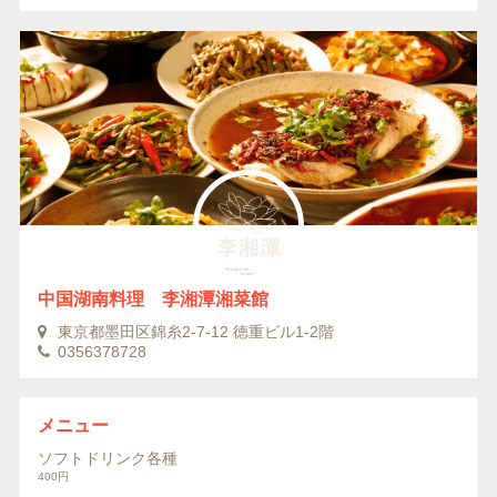
中国湖南料理 李湘潭湘菜館
東京都墨田区錦糸2-7-12 徳重ビル1-2階
0356378728
メニュー
ソフトドリンク各種
400円