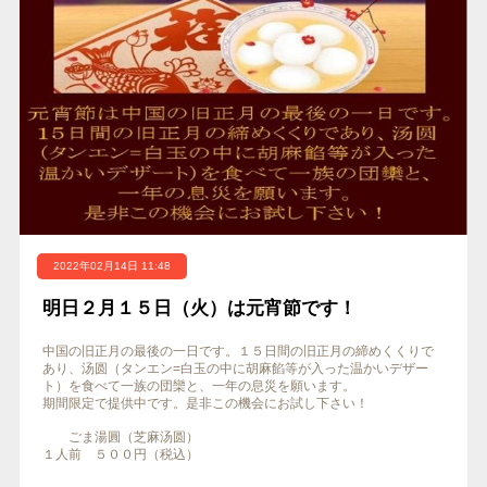
2022年02月14日 11:48
明日２月１５日（火）は元宵節です！
中国の旧正月の最後の一日です。１５日間の旧正月の締めくくりで
あり、汤圆（タンエン=白玉の中に胡麻餡等が入った温かいデザー
ト）を食べて一族の団欒と、一年の息災を願います。
期間限定で提供中です。是非この機会にお試し下さい！
ごま湯圓（芝麻汤圆）
１人前 ５００円（税込）