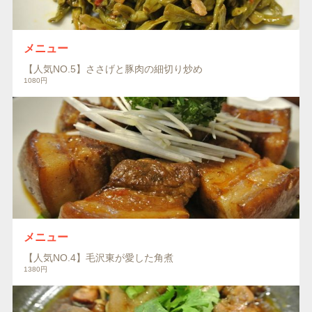
メニュー
【人気NO.5】ささげと豚肉の細切り炒め
1080円
メニュー
【人気NO.4】毛沢東が愛した角煮
1380円