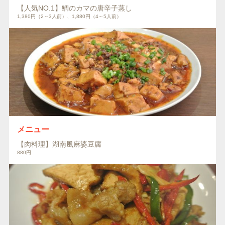
【人気NO.1】鯛のカマの唐辛子蒸し
1,380円（2～3人前）、1,880円（4～5人前）
メニュー
【肉料理】湖南風麻婆豆腐
880円