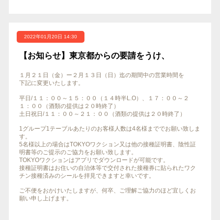
2022年01月20日 14:30
【お知らせ】東京都からの要請をうけ、
１月２１日（金）ー２月１３日（日）迄の期間中の営業時間を
下記に変更いたします。
平日/１１：００～１５：００（１４時半L.O）、１７：００～２
１：００（酒類の提供は２０時終了）
土日祝日/１１：００～２１：００（酒類の提供は２０時終了）
1グループ1テーブルあたりのお客様人数は4名様まででお願い致しま
す。
5名様以上の場合はTOKYOワクション又は他の接種証明書、陰性証
明書等のご提示のご協力をお願い致します。
TOKYOワクションはアプリでダウンロードが可能です。
接種証明書はお住いの自治体等で交付された接種券に貼られたワク
チン接種済みのシールを拝見できますと幸いです。
ご不便をおかけいたしますが、何卒、ご理解ご協力のほど宜しくお
願い申し上げます。