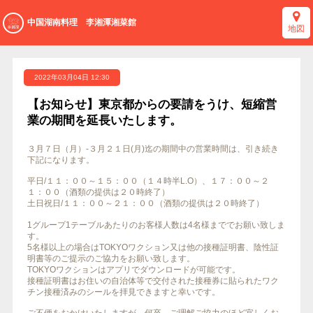
中国湖南料理 李湘潭湘菜館
地図
2022年03月04日 12:30
【お知らせ】東京都からの要請をうけ、短縮営
業の期間を延長いたします。
３月７日（月）-３月２１日(月)迄の期間中の営業時間は、引き続き
下記になります。
平日/１１：００～１５：００（１４時半L.O）、１７：００～２
１：００（酒類の提供は２０時終了）
土日祝日/１１：００～２１：００（酒類の提供は２０時終了）
1グループ1テーブルあたりのお客様人数は4名様まででお願い致しま
す。
5名様以上の場合はTOKYOワクション又は他の接種証明書、陰性証
明書等のご提示のご協力をお願い致します。
TOKYOワクションはアプリでダウンロードが可能です。
接種証明書はお住いの自治体等で交付された接種券に貼られたワク
チン接種済みのシールを拝見できますと幸いです。
ご不便をおかけいたしますが、何卒、ご理解ご協力のほど宜しくお