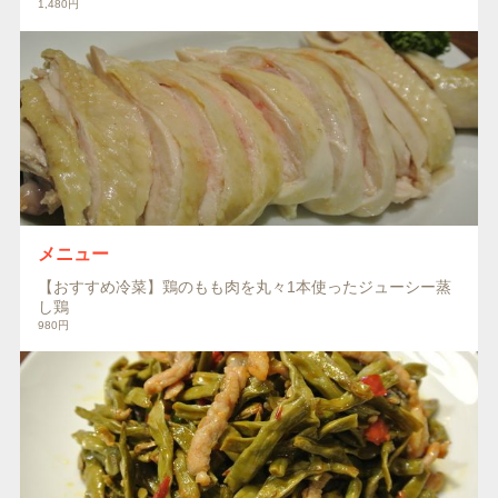
1,480円
メニュー
【おすすめ冷菜】鶏のもも肉を丸々1本使ったジューシー蒸
し鶏
980円