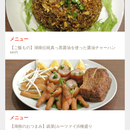
メニュー
【ご飯もの】湖南伝統真っ黒醤油を使った醤油チャーハン
980円
メニュー
【湖南のおつまみ】卤菜(ルーツァイ)5種盛り