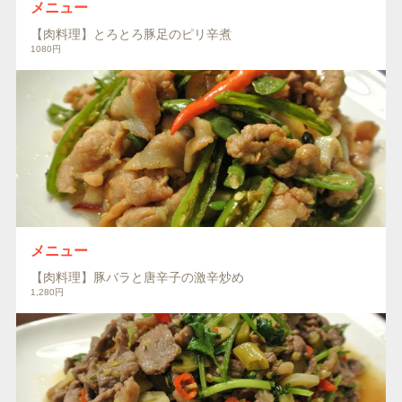
メニュー
【肉料理】とろとろ豚足のピリ辛煮
1080円
メニュー
【肉料理】豚バラと唐辛子の激辛炒め
1,280円