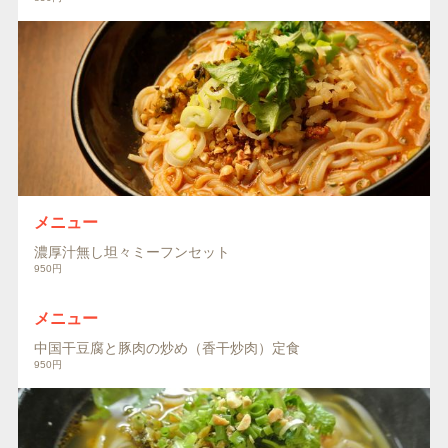
メニュー
濃厚汁無し坦々ミーフンセット
950円
メニュー
中国干豆腐と豚肉の炒め（香干炒肉）定食
950円