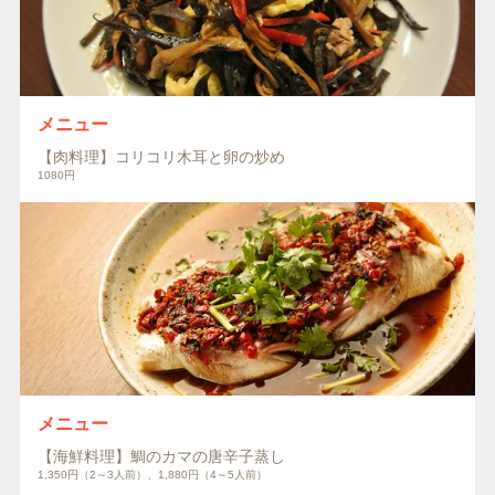
メニュー
【肉料理】コリコリ木耳と卵の炒め
1080円
メニュー
【海鮮料理】鯛のカマの唐辛子蒸し
1,350円（2～3人前）、1,880円（4～5人前）