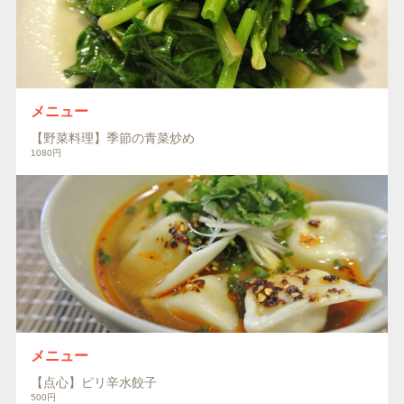
メニュー
【野菜料理】季節の青菜炒め
1080円
メニュー
【点心】ピリ辛水餃子
500円