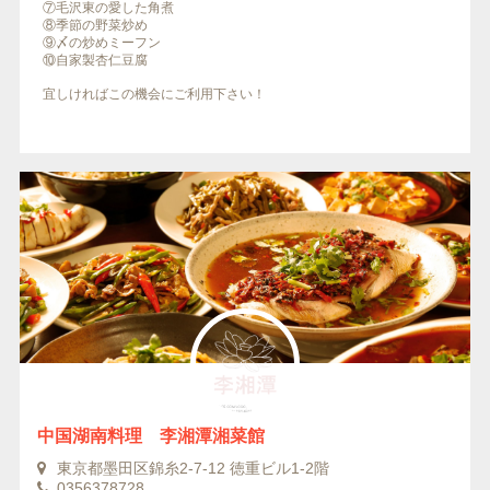
⑦毛沢東の愛した角煮
⑧季節の野菜炒め
⑨〆の炒めミーフン
⑩自家製杏仁豆腐
宜しければこの機会にご利用下さい！
中国湖南料理 李湘潭湘菜館
東京都墨田区錦糸2-7-12 徳重ビル1-2階
0356378728