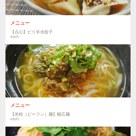
メニュー
【点心】ピリ辛水餃子
500円
メニュー
【米粉（ビーフン）麺】幅広麺
930円