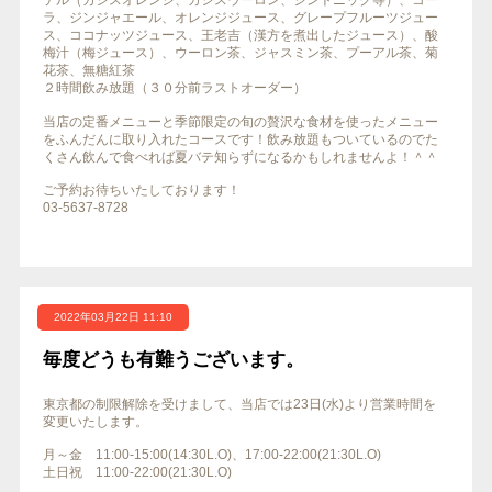
テル（カシスオレンジ、カシスウーロン、ジントニック等）、コー
ラ、ジンジャエール、オレンジジュース、グレープフルーツジュー
ス、ココナッツジュース、王老吉（漢方を煮出したジュース）、酸
梅汁（梅ジュース）、ウーロン茶、ジャスミン茶、プーアル茶、菊
花茶、無糖紅茶
２時間飲み放題（３０分前ラストオーダー）
当店の定番メニューと季節限定の旬の贅沢な食材を使ったメニュー
をふんだんに取り入れたコースです！飲み放題もついているのでた
くさん飲んで食べれば夏バテ知らずになるかもしれませんよ！＾＾
ご予約お待ちいたしております！
03-5637-8728
2022年03月22日 11:10
毎度どうも有難うございます。
東京都の制限解除を受けまして、当店では23日(水)より営業時間を
変更いたします。
月～金 11:00-15:00(14:30L.O)、17:00-22:00(21:30L.O)
土日祝 11:00-22:00(21:30L.O)