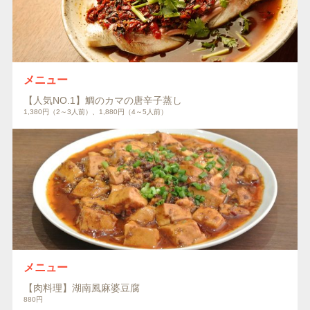
メニュー
【人気NO.1】鯛のカマの唐辛子蒸し
1,380円（2～3人前）、1,880円（4～5人前）
メニュー
【肉料理】湖南風麻婆豆腐
880円