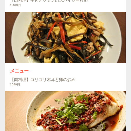
【肉料理】牛肉とクミンのスパイシー炒め
1,480円
メニュー
【肉料理】コリコリ木耳と卵の炒め
1080円