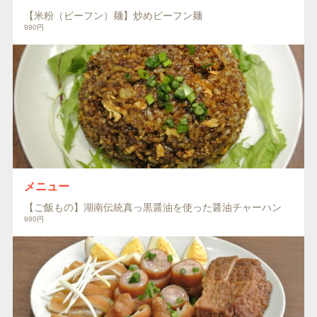
【米粉（ビーフン）麺】炒めビーフン麺
980円
メニュー
【ご飯もの】湖南伝統真っ黒醤油を使った醤油チャーハン
980円