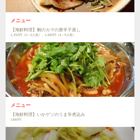
メニュー
【海鮮料理】鯛のカマの唐辛子蒸し
1,350円（2～3人前）、1,880円（4～5人前）
メニュー
【海鮮料理】いかゲソのうま辛煮込み
1480円