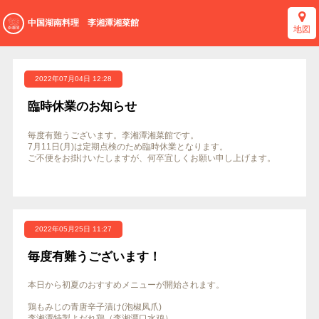
中国湖南料理 李湘潭湘菜館
地図
2022年07月04日 12:28
臨時休業のお知らせ
毎度有難うございます。李湘潭湘菜館です。
7月11日(月)は定期点検のため臨時休業となります。
ご不便をお掛けいたしますが、何卒宜しくお願い申し上げます。
2022年05月25日 11:27
毎度有難うございます！
本日から初夏のおすすめメニューが開始されます。
鶏もみじの青唐辛子漬け(泡椒凤爪)
李湘潭特製よだれ鶏（李湘潭口水鸡）