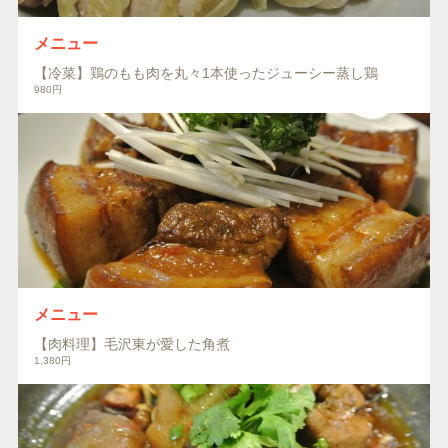
メニュー
【冷菜】鶏のもも肉を丸々1本使ったジューシー蒸し鶏
980円
メニュー
【肉料理】毛沢東が愛した角煮
1,380円