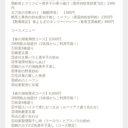
鶏軟骨とクリスピー唐辛子の香り揚げ（香炸鸡软骨炒黄飞红）1380
円
太刀魚の甘酢がけ （糖醋带鱼） 1380円
椎茸と豚肉の炒め乗せ汁無し ミーフン（香菇肉粒炒码粉）1350円
【数量限定】 春よもぎのタンツーバーバー（春香艾蒿糍粑）880円
コースメニュー
【春の湖南満喫コース】5,000円
2時間飲み放題付（3名様からご利用可能！）
①前菜3種盛り
②麻婆豆腐
③皮付き豚バラと唐辛子の炒め
④李湘潭特製からあげ
⑤鯛のカマの湖南唐辛子蒸し
⑥季節の野菜炒め
⑦毛沢東の愛した角煮
⑧締めのミーフン
⑨自家製杏仁豆腐
【春の湖南贅沢コース】6,000円
2時間飲み放題付（3名様からご利用可能！）
①前菜4種盛り
②中国スパイスで煮たおつまみ（ルーツアイ盛り合わせ）
③湖南麻婆豆腐
④点心盛り合わせ
⑤自家製燻製干し肉（ラーロウ）とアスパラの炒め
⑥鯛のカマの2色唐辛子蒸し（コース限定）