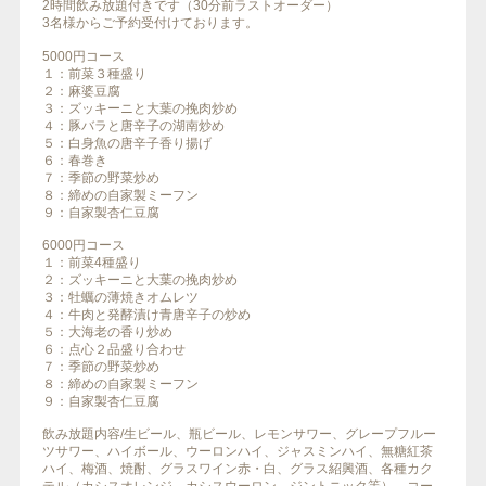
2時間飲み放題付きです（30分前ラストオーダー）
3名様からご予約受付けております。
5000円コース
１：前菜３種盛り
２：麻婆豆腐
３：ズッキーニと大葉の挽肉炒め
４：豚バラと唐辛子の湖南炒め
５：白身魚の唐辛子香り揚げ
６：春巻き
７：季節の野菜炒め
８：締めの自家製ミーフン
９：自家製杏仁豆腐
6000円コース
１：前菜4種盛り
２：ズッキーニと大葉の挽肉炒め
３：牡蠣の薄焼きオムレツ
４：牛肉と発酵漬け青唐辛子の炒め
５：大海老の香り炒め
６：点心２品盛り合わせ
７：季節の野菜炒め
８：締めの自家製ミーフン
９：自家製杏仁豆腐
飲み放題内容/生ビール、瓶ビール、レモンサワー、グレープフルー
ツサワー、ハイボール、ウーロンハイ、ジャスミンハイ、無糖紅茶
ハイ、梅酒、焼酎、グラスワイン赤・白、グラス紹興酒、各種カク