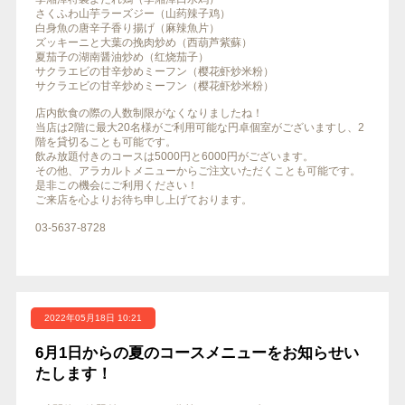
さくふわ山芋ラーズジー（山药辣子鸡）
白身魚の唐辛子香り揚げ（麻辣魚片）
ズッキーニと大葉の挽肉炒め（西葫芦紫蘇）
夏茄子の湖南醤油炒め（红烧茄子）
サクラエビの甘辛炒めミーフン（樱花虾炒米粉）
サクラエビの甘辛炒めミーフン（樱花虾炒米粉）
店内飲食の際の人数制限がなくなりましたね！
当店は2階に最大20名様がご利用可能な円卓個室がございますし、2
階を貸切ることも可能です。
飲み放題付きのコースは5000円と6000円がございます。
その他、アラカルトメニューからご注文いただくことも可能です。
是非この機会にご利用ください！
ご来店を心よりお待ち申し上げております。
03-5637-8728
2022年05月18日 10:21
6月1日からの夏のコースメニューをお知らせい
たします！