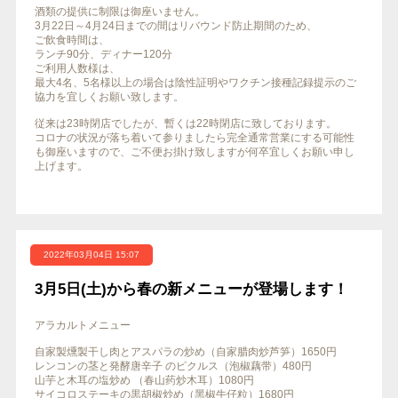
酒類の提供に制限は御座いません。
3月22日～4月24日までの間はリバウンド防止期間のため、
ご飲食時間は、
ランチ90分、ディナー120分
ご利用人数様は、
最大4名、5名様以上の場合は陰性証明やワクチン接種記録提示のご
協力を宜しくお願い致します。
従来は23時閉店でしたが、暫くは22時閉店に致しております。
コロナの状況が落ち着いて参りましたら完全通常営業にする可能性
も御座いますので、ご不便お掛け致しますが何卒宜しくお願い申し
上げます。
2022年03月04日 15:07
3月5日(土)から春の新メニューが登場します！
アラカルトメニュー
自家製燻製干し肉とアスパラの炒め（自家腊肉炒芦笋）1650円
レンコンの茎と発酵唐辛子 のピクルス（泡椒藕带）480円
山芋と木耳の塩炒め （春山药炒木耳）1080円
サイコロステーキの黒胡椒炒め（黑椒牛仔粒）1680円