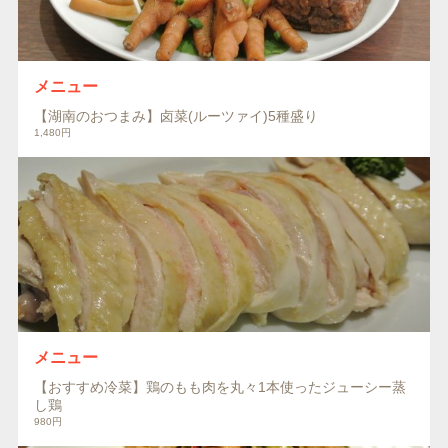
メニュー
【湖南のおつまみ】卤菜(ルーツァイ)5種盛り
1,480円
メニュー
【おすすめ冷菜】鶏のもも肉を丸々1本使ったジューシー蒸
し鶏
980円