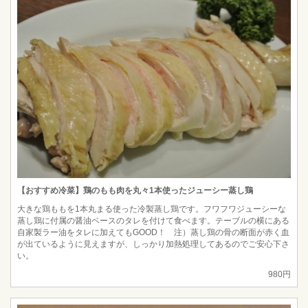
【おすすめ冷菜】鶏のもも肉を丸々1本使ったジューシー蒸し鶏
大きな鶏ももを1本丸まる使った冷製蒸し鶏です。フワフワジューシーな
蒸し鶏に付属の醤油ベースのタレを付けて食べます。テーブルの横にある
自家製ラー油をタレに加えてもGOOD！ 注）蒸し鶏の骨の断面が赤く血
が出ているように見えますが、しっかり加熱処理してあるのでご安心下さ
い。
980円