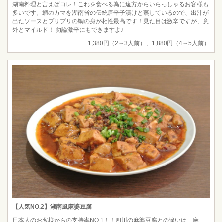
湖南料理と言えばコレ！これを食べる為に遠方からいらっしゃるお客様も
多いです。鯛のカマを湖南省の伝統唐辛子漬けと蒸しているので、出汁が
出たソースとプリプリの鯛の身が相性最高です！見た目は激辛ですが、意
外とマイルド！ 勿論激辛にもできますよ♪
1,380円（2～3人前）、1,880円（4～5人前）
【人気NO.2】湖南風麻婆豆腐
日本人のお客様からの支持率NO.1！！四川の麻婆豆腐との違いは、麻