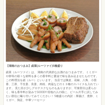
【湖南のおつまみ】卤菜(ルーツァイ)5種盛り
卤菜（ルーツァイ）は、 湖南の代表的なお酒のおつまみです。 ミミガー
や卵等の様々な材料を多くの香辛料と醤油で味を染み込ませたものです。
この料理法を卤（ルー）といいます。 当店では陳皮、花椒、八角、小茴
香、三萘、干生姜、良姜、肉桂、肉寇などの１３種のスパイスを入れてい
ます。 見た目が少しグロテスクなものもありますが、可食部分は柔らか
く、味も香辛料が染みてGOOD!! 現地の人の様に、ビール片手に試してみ
たい部位に噛り付いてみてください！ 5種盛りの内訳：厚揚げ、煮卵、ミ
ミガー、鶏足、中華ソーセージ