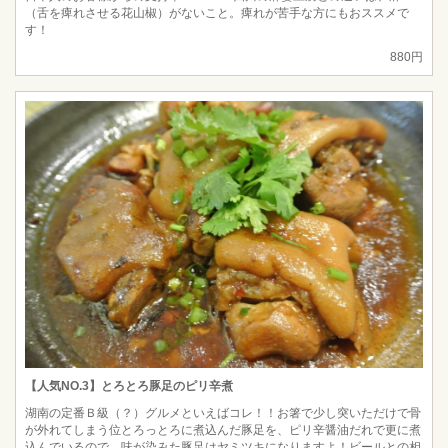
（舌を痺れさせる花山椒）がないこと。痺れが苦手な方にもおススメで
す！
880円
【人気NO.3】とろとろ豚足のピリ辛煮
湖南の定番Ｂ級（？）グルメといえばコレ！！お箸で少し突いただけで骨
が外れてしまう位とろっとろに煮込んだ豚足を、ピリ辛醤油だれで更に煮
込んでいるので、味が染みた豚足はヤミツキになりますよ！ビールとの相