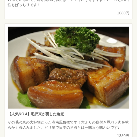
性もばっちりです！
1080円
【人気NO.4】毛沢東が愛した角煮
かの毛沢東の大好物だった湖南風角煮です！大ぶりの皮付き豚バラ肉を軟
らかく煮込みました。ピリ辛で日本の角煮とは一味違う味わいです♪
1380円