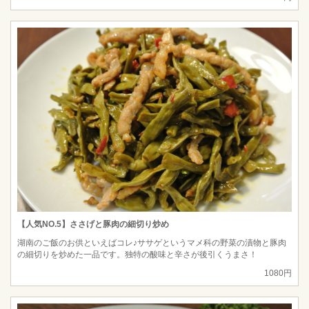
【人気NO.5】ささげと豚肉の細切り炒め
湖南のご飯のお供といえばコレ♪ササゲというマメ科の野菜の漬物と豚肉
の細切りを炒めた一品です。独特の酸味と辛さが後引くうまさ！
1080円