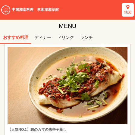
中国湖南料理 李湘潭湘菜館
地図
MENU
おすすめ料理
ディナー
ドリンク
ランチ
【人気NO.1】鯛のカマの唐辛子蒸し